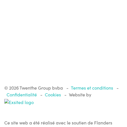
attrayant et convivial.
Accepter tous les cookies
Enregistrer
Plus d'infos
©
2026 Twenthe Group bvba
-
Termes et conditions
-
Confidentialité
-
Cookies
-
Website by
Ce site web a été réalisé avec le soutien de Flanders